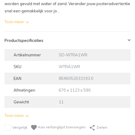
worden gevuld met water of zand. Verander jouw posteradvertentie
snel een gemakkelijk voor jo...
Toon meer
Productspecificaties
Artikelnummer
SD-WTRA1WR
SKU
WTRA1WR
EAN
8596052033193.0
Afmetingen
670 x 1123 x 590
Gewicht
11
Toon meer
Aan verlanglijst toevoegen
Vergelijk
Delen