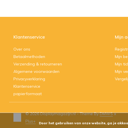
Klantenservice
Mijn 
Over ons
Regist
Betaalmethoden
Mijn be
Verzending & retourneren
Mijn ti
Algemene voorwaarden
Mijn ve
Privacyverklaring
Vergel
Klantenservice
papierformaat
© 2026 Displaymagazijn.nl - Theme By
DMWS
x
Plus+
Door het gebruiken van onze website, ga je akkoo