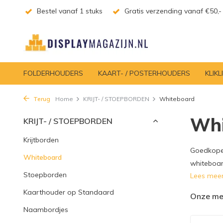
Bestel vanaf 1 stuks
Gratis verzending vanaf €50,-
FOLDERHOUDERS
KAART- / POSTERHOUDERS
KLIKL
Terug
Home
KRIJT- / STOEPBORDEN
Whiteboard
Whi
KRIJT- / STOEPBORDEN
Krijtborden
Goedkope 
Whiteboard
whiteboar
Stoepborden
Lees mee
Kaarthouder op Standaard
Onze me
Naambordjes