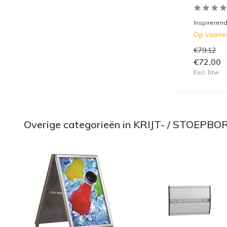
Inspirerend
Op voorr
€79,12
€72,00
Excl. btw
Overige categorieën in KRIJT- / STOEPB