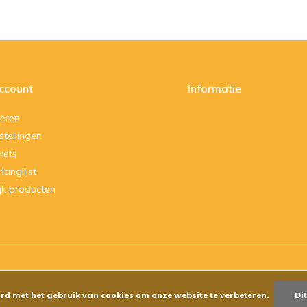
account
Informatie
reren
stellingen
ckets
rlanglijst
ijk producten
rd met het gebruik van cookies om onze website te verbeteren.
Di