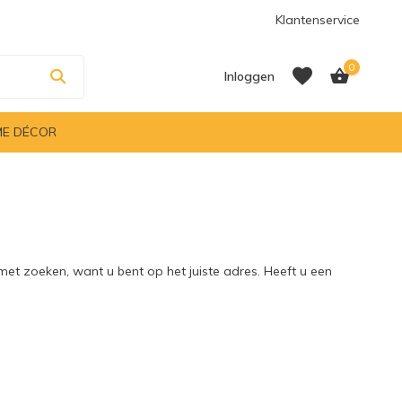
Klantenservice
0
Inloggen
E DÉCOR
Account aanmaken
Account aanmaken
zoeken, want u bent op het juiste adres. Heeft u een