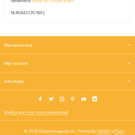
Nederland
Bekijk op Google Maps
NL858433357B01
Klantenservice
Mijn account
Informatie
Meld je aan voor onze nieuwsbrief
© 2026 Displaymagazijn.nl - Theme By
DMWS
x
Plus+