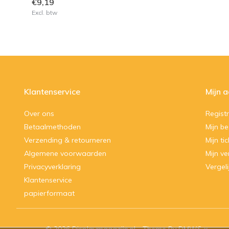
€9,19
Excl. btw
Klantenservice
Mijn 
Over ons
Regist
Betaalmethoden
Mijn be
Verzending & retourneren
Mijn ti
Algemene voorwaarden
Mijn ve
Privacyverklaring
Vergel
Klantenservice
papierformaat