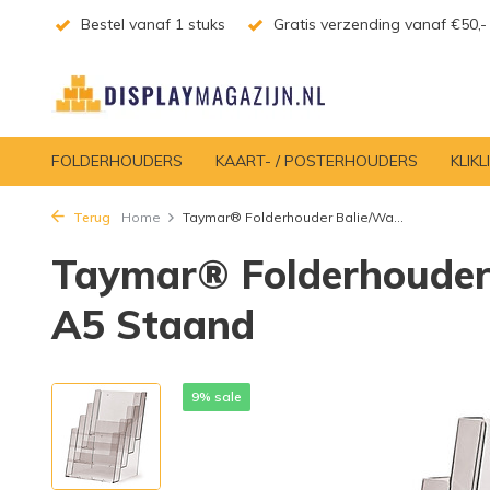
Bestel vanaf 1 stuks
Gratis verzending vanaf €50,-
FOLDERHOUDERS
KAART- / POSTERHOUDERS
KLIKL
Terug
Home
Taymar® Folderhouder Balie/Wa...
Taymar® Folderhouder
A5 Staand
9% sale