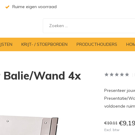
Ruime eigen voorraad
IJSTEN
KRIJT- / STOEPBORDEN
PRODUCTHOUDERS
HOM
 Balie/Wand 4x
Presenteer jou
Presentatie/Wa
voldoende ruimt
€9,1
€10,11
Excl. btw