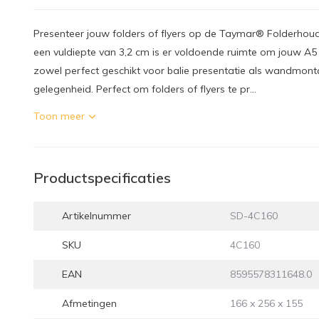
Presenteer jouw folders of flyers op de Taymar® Folderho
een vuldiepte van 3,2 cm is er voldoende ruimte om jouw A5 
zowel perfect geschikt voor balie presentatie als wandmont
gelegenheid. Perfect om folders of flyers te pr...
Toon meer
Productspecificaties
Artikelnummer
SD-4C160
SKU
4C160
EAN
8595578311648.0
Afmetingen
166 x 256 x 155