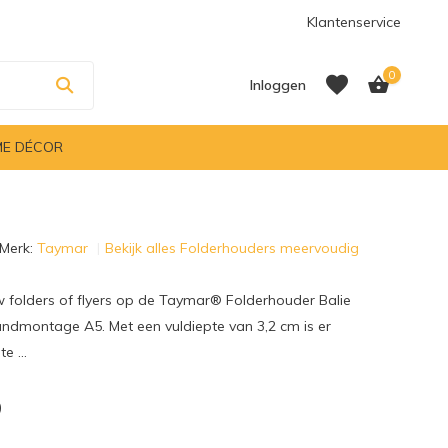
Klantenservice
0
Inloggen
E DÉCOR
Account aanmaken
Merk:
Taymar
Bekijk alles Folderhouders meervoudig
Account aanmaken
w folders of flyers op de Taymar® Folderhouder Balie
ndmontage A5. Met een vuldiepte van 3,2 cm is er
e ...
9