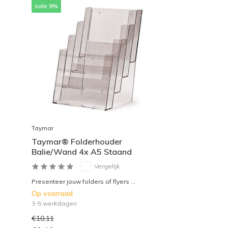
sale 9%
Taymar
Taymar® Folderhouder
Balie/Wand 4x A5 Staand
Vergelijk
Presenteer jouw folders of flyers ...
Op voorraad
3-5 werkdagen
€10,11