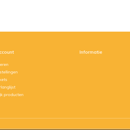
account
Informatie
reren
stellingen
ckets
rlanglijst
ijk producten