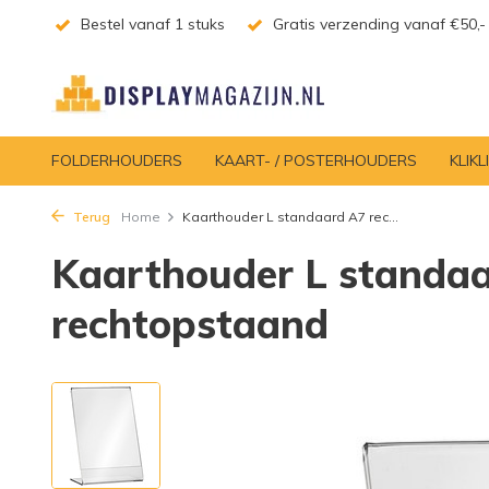
Bestel vanaf 1 stuks
Gratis verzending vanaf €50,-
FOLDERHOUDERS
KAART- / POSTERHOUDERS
KLIKL
Terug
Home
Kaarthouder L standaard A7 rec...
Kaarthouder L standa
rechtopstaand