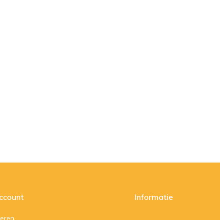
account
Informatie
reren