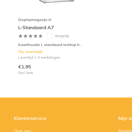
Displaymagazijn.nl
L-Standaard A7
Vergelijk
Kaarthouder L standaard rechtop tr...
Op voorraad
Levertijd 1-3 werkdagen
€1,95
Excl. btw
Klantenservice
Mijn 
Over ons
Regist