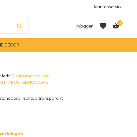
Klantenservice
0
Inloggen
E DÉCOR
Account aanmaken
Merk:
Displaymagazijn.nl
Account aanmaken
KAART- / POSTERHOUDERS
standaard rechtop transparant
 werkdagen