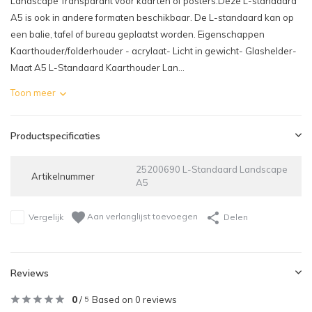
Landscape Transparant voor kaarten of posters.Deze L-standaard
A5 is ook in andere formaten beschikbaar. De L-standaard kan op
een balie, tafel of bureau geplaatst worden. Eigenschappen
Kaarthouder/folderhouder - acrylaat- Licht in gewicht- Glashelder-
Maat A5 L-Standaard Kaarthouder Lan...
Toon meer
Productspecificaties
25200690 L-Standaard Landscape
Artikelnummer
A5
Aan verlanglijst toevoegen
Vergelijk
Delen
Reviews
0
/
Based on 0 reviews
5