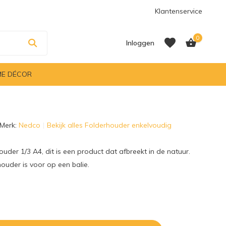
Klantenservice
0
Inloggen
E DÉCOR
Account aanmaken
Merk:
Nedco
Bekijk alles Folderhouder enkelvoudig
Account aanmaken
ouder 1/3 A4, dit is een product dat afbreekt in de natuur.
uder is voor op een balie.