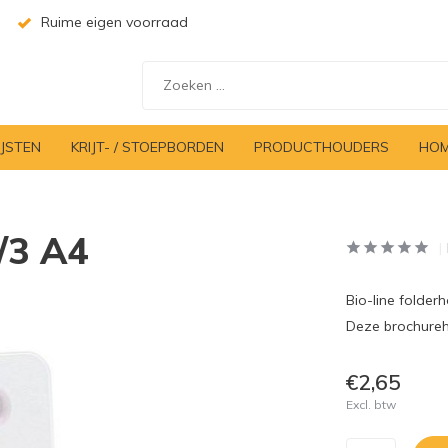
Ruime eigen voorraad
IJSTEN
KRIJT- / STOEPBORDEN
PRODUCTHOUDERS
HOM
1/3 A4
Bio-line folderh
Deze brochureho
€2,65
Excl. btw