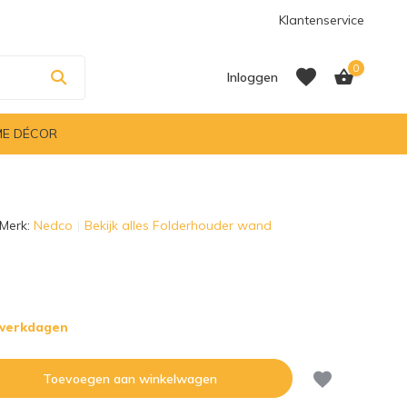
Klantenservice
0
Inloggen
E DÉCOR
Account aanmaken
Merk:
Nedco
Bekijk alles Folderhouder wand
Account aanmaken
 werkdagen
Toevoegen aan winkelwagen